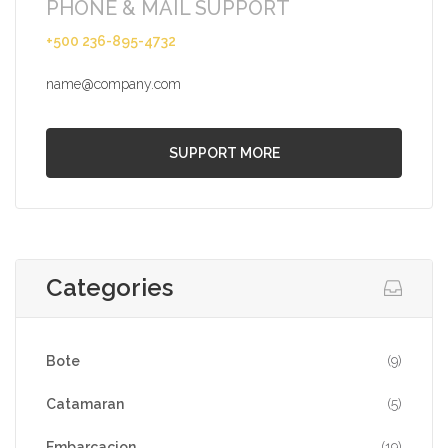
PHONE & MAIL SUPPORT
+500 236-895-4732
name@company.com
SUPPORT MORE
Categories
Bote
(9)
Catamaran
(5)
Embarcacion
(19)