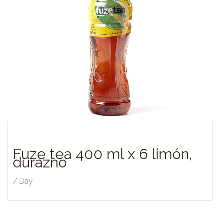
Fuze tea 400 ml x 6 limón,
durazno
/ Day